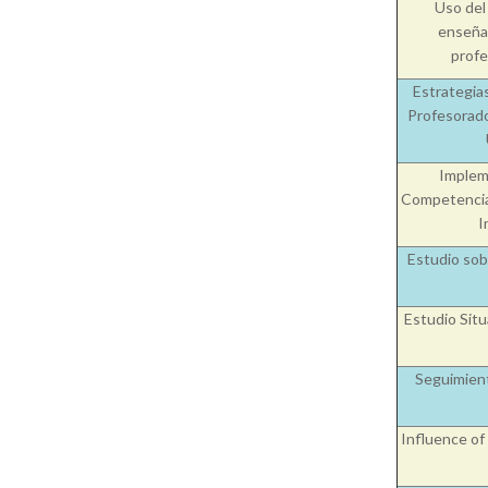
Uso del
enseñan
profe
Estrategias
Profesorado 
Impleme
Competencias
I
Estudio sobr
Estudio Sit
Seguimient
Influence of