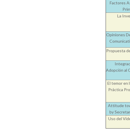
Factores A
Prim
La Inve
Opiniones D
Comunicati
Propuesta de 
Integrac
Adopción al C
El temor en 
Práctica Pr
Attitude to
by Secretar
Uso del Vid