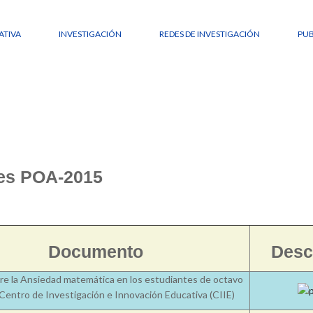
TIVA
INVESTIGACIÓN
REDES DE INVESTIGACIÓN
PUB
les POA-2015
Documento
Des
re la Ansiedad matemática en los estudiantes de octavo
 Centro de Investigación e Innovación Educativa (CIIE)