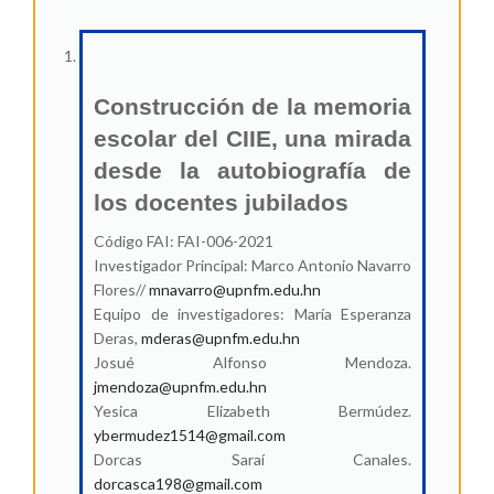
Construcción de la memoria
escolar del CIIE, una mirada
desde la autobiografía de
los docentes jubilados
Código FAI: FAI-006-2021
Investigador Principal: Marco Antonio Navarro
Flores//
mnavarro@upnfm.edu.hn
Equipo de investigadores: María Esperanza
Deras,
mderas@upnfm.edu.hn
Josué Alfonso Mendoza.
jmendoza@upnfm.edu.hn
Yesica Elizabeth Bermúdez.
ybermudez1514@gmail.com
Dorcas Saraí Canales.
dorcasca198@gmail.com