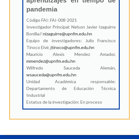
aprendizajes en tiempo de
pandemia
Código FAI: FAI-008-2021
Investigador Principal: Nelson Javier Izaguirre
Bonilla//
nizaguirre@upnfm.edu.hn
Equipo de investigadores: Julio Francisco
Tinoco Elvir,
jtinoco@upnfm.edu.hn
Mauricio Alexis Mendez Amador,
mmendez@upnfm.edu.hn
Wilfredo Sauceda Alemán,
wsauceda@upnfm.edu.hn
Unidad Académica responsable:
Departamento de Educación Técnica
Industrial
Estatus de la investigación: En proceso