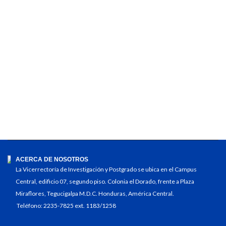
ACERCA DE NOSOTROS
La Vicerrectoría de Investigación y Postgrado se ubica en el Campus
Central, edificio 07, segundo piso. Colonia el Dorado, frente a Plaza
Miraflores, Tegucigalpa M.D.C. Honduras, América Central.
Teléfono: 2235-7825 ext. 1183/1258